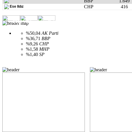
BBP
1.649
CHP
416
Ese Ildız
2014 - Günyüzü - Belediye seçimleri partilere göre oy dağılı
%50,04
AK Parti
%36,71
BBP
%9,26
CHP
%1,58
MHP
%1,40
SP
Belediye Seçimleri Açılan Sandık Durumu
Belediye Seçimler