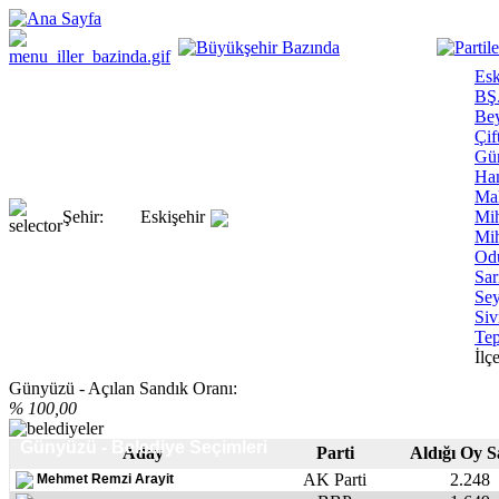
Esk
BŞ
Bey
Çif
Gü
Ha
Ma
Şehir:
Eskişehir
Mih
Mih
Od
Sar
Sey
Siv
Tep
İlçe
Günyüzü - Açılan Sandık Oranı:
% 100,00
Günyüzü - Belediye Seçimleri
Aday
Parti
Aldığı Oy S
AK Parti
2.248
Mehmet Remzi Arayit