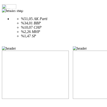
2014 - Günyüzü - İlçe Belediye Meclisi seçimleri partilere g
%51,05
AK Parti
%34,01
BBP
%10,07
CHP
%2,26
MHP
%1,47
SP
Belediye Meclisi Açılan Sandık Durumu
Belediye Meclisi 