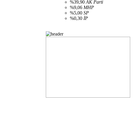
%39,90
AK Parti
%9,06
MHP
%5,00
SP
%0,30
İP
Belediye Meclisi Açılan Sandık Durumu