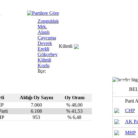
Zonguldak
Mrk.
Alaplı
Çaycuma
Devrek
Kilimli
Ereğli
Gökçebey
Kilimli
Kozlu
İlçe:
Kilimli
BE
Son Durum
ti
Aldığı Oy Sayısı
Oy Oranı
Parti 
HP
7.060
% 48,00
CHP
arti
6.108
% 41,53
HP
953
% 6,48
AK Pa
MHP
ilere göre oy dağılımı