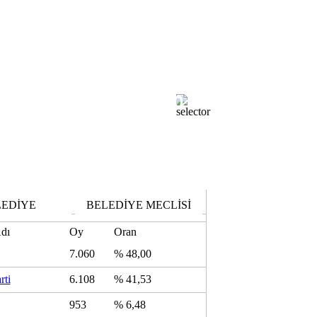
% 100,00
Kilimli
Açılan Sandık Oranı:
LEDİYE
BELEDİYE MECLİSİ
Adı
Oy
Oran
7.060
% 48,00
rti
6.108
% 41,53
953
% 6,48