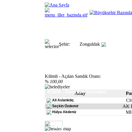
Şehir:
Zonguldak
Kilimli - Açılan Sandık Oranı:
% 100,00
Kilimli - Belediye Seçimleri
Aday
Par
C
Ali Aslankılıç
AK P
Seçkin Özdemir
M
Hülya Akdeniz
2014 - Kilimli - Belediye seçimleri part