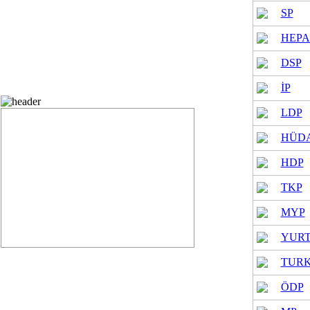
SP
HEPA
DSP
İP
Belediye Seçimleri Oy Durumu
LDP
HÜDA
HDP
TKP
MYP
YURT
TUR
çimleri partilere göre oy dağılımı
ÖDP