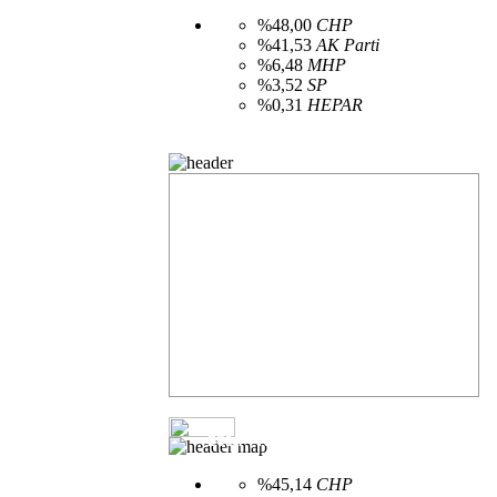
%48,00
CHP
%41,53
AK Parti
%6,48
MHP
%3,52
SP
%0,31
HEPAR
Belediye Seçimleri Açılan Sandık Durumu
2014 - Kilimli - İlçe Belediye Meclisi se
%45,14
CHP