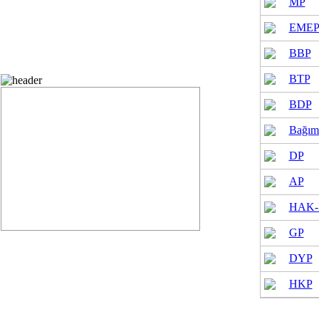
MP
EME
BBP
Belediye Meclisi Oy Durumu
BTP
BDP
Bağım
DP
AP
HAK-
GP
DYP
HKP